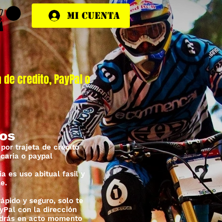
Mi cuenta
 de credito, PayPal o
os
por trajeta de credito
caria o paypal
a es uso abitual fasil y
e.
pido y seguro, solo te
yPal con la dirección
odrás en acto momento