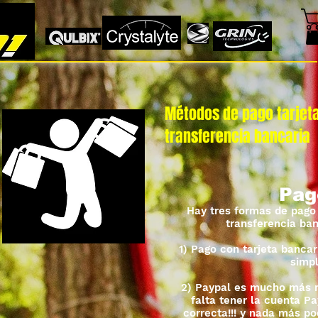
Métodos de pago tarjeta
transferencia bancaria
Pag
Hay tres formas de pago 
transferencia ban
1) Pago con tarjeta bancari
simpl
2) Paypal es mucho más rá
falta tener la cuenta Pa
correcta!!! y nada más p