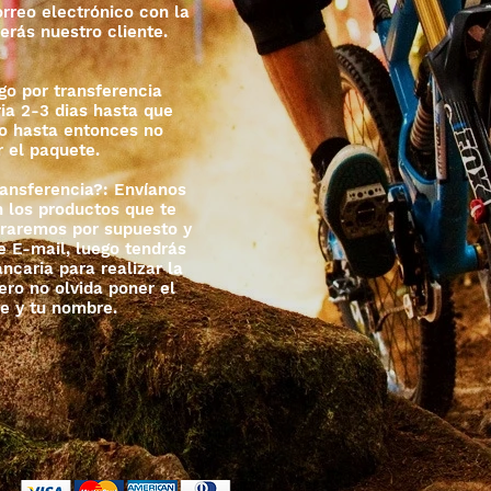
orreo electrónico con la
erás nuestro cliente.
go por transferencia
ia 2-3 dias hasta que
ro hasta entonces no
 el paquete.
ansferencia?: Envíanos
n los productos que te
araremos por supuesto y
e E-mail, luego tendrás
ncaria para realizar la
ero no olvida poner el
e y tu nombre.