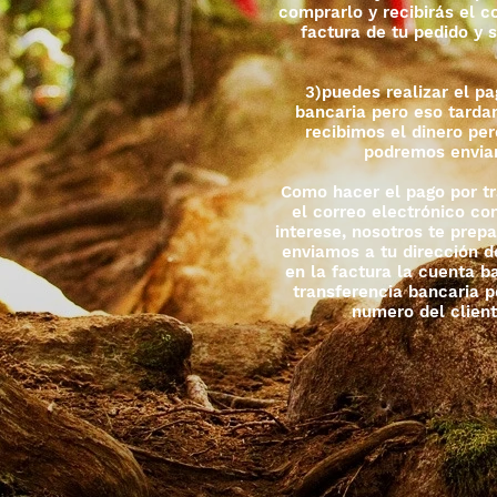
comprarlo y recibirás el c
factura de tu pedido y s
3)puedes realizar el pa
bancaria pero eso tardar
recibimos el dinero pe
podremos enviar
Como hacer el pago por tr
el correo electrónico co
interese, nosotros te prep
enviamos a tu dirección d
en la factura la cuenta ba
transferencia bancaria p
numero del client