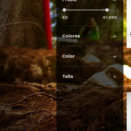
€0
€1,690
Colores
Color
Blanco
Negro
Talla
M