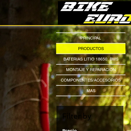
PRINCIPAL
PRODUCTOS
BATERIAS LITIO 18650, BMS
MONTAJE Y REPARACION
COMPONENTES/ACCESORIOS
MAS
Filter by
Precio