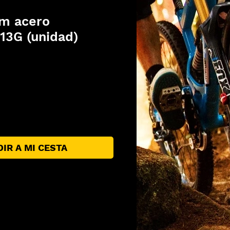
m acero
 13G (unidad)
ecio
IR A MI CESTA