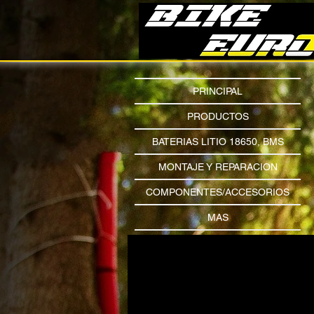
PRINCIPAL
PRODUCTOS
BATERIAS LITIO 18650, BMS
MONTAJE Y REPARACION
COMPONENTES/ACCESORIOS
MAS