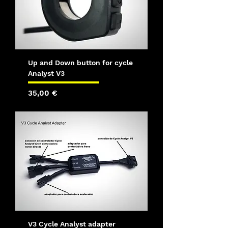
Up and Down button for cycle
Analyst V3
Precio
35,00 €
V3 Cycle Analyst adapter