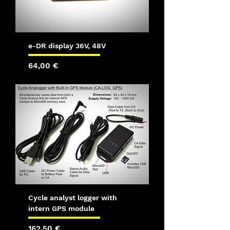
e-DR display 36V, 48V
Precio
64,00 €
Cycle analyst logger with
intern GPS module
Precio
162,50 €