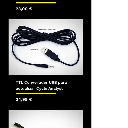
Precio
23,00 €
TTL Convertidor USB para
actualizar Cycle Analyst
Precio
34,99 €