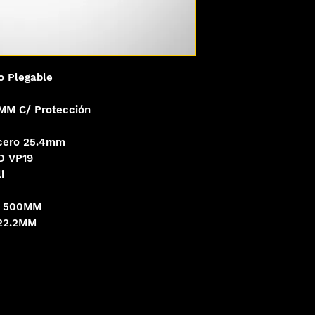
o Plegable
2MM C/ Protección
Acero 25.4mm
D VP19
i
 / 500MM
 22.2MM