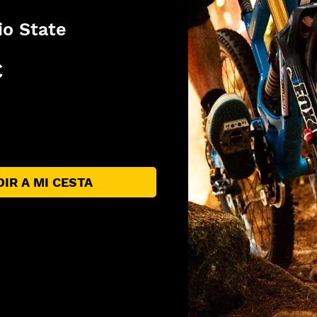
io State
Precio
€
IR A MI CESTA