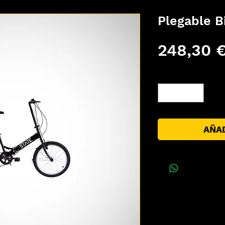
Plegable B
248,30 
Cantidad
*
AÑAD