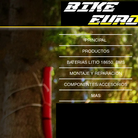
PRINCIPAL
PRODUCTOS
BATERIAS LITIO 18650, BMS
MONTAJE Y REPARACION
COMPONENTES/ACCESORIOS
MAS