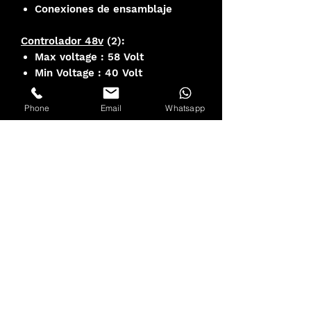
Conexiones de ensamblaje
Controlador 48v
(2):
Max voltage : 58 Volt
Min Voltage : 40 Volt
Max current : 20Amp
controller dimensions : 12.8 x
Phone
Email
Whatsapp
6.6 x 3.9cm
Descarga Manual