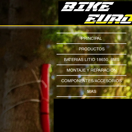
PRINCIPAL
PRODUCTOS
BATERIAS LITIO 18650, BMS
MONTAJE Y REPARACION
COMPONENTES/ACCESORIOS
MAS