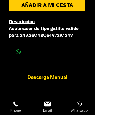
AÑADIR A MI CESTA
Descripción
Acelerador de tipo gatillo valido
para 24v,36v,48v,64v72v,124v
Descarga Manual
Phone
Email
Whatsapp