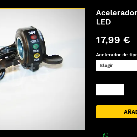
Acelerador
LED
P
17,99 €
Acelerador de tipo
Elegir
Cantidad
*
AÑAD