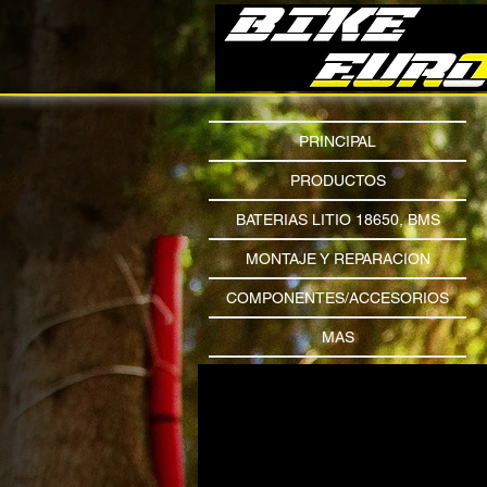
PRINCIPAL
PRODUCTOS
BATERIAS LITIO 18650, BMS
MONTAJE Y REPARACION
COMPONENTES/ACCESORIOS
MAS